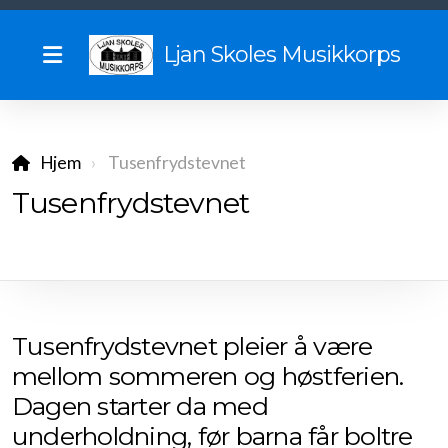
Ljan Skoles Musikkorps
Hjem
Tusenfrydstevnet
Vil du spille med oss?
Tusenfrydstevnet
Vedtekter
Uniformsreglement
Historie
Tusenfrydstevnet pleier å være
Begynnelsen
mellom sommeren og høstferien.
Dagen starter da med
Sommerturer gjennom tidene
underholdning, før barna får boltre
Tidligere dirigenter