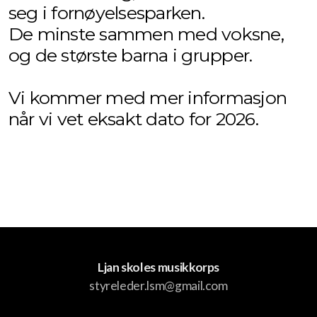
seg i fornøyelsesparken.
De minste sammen med voksne,
Tidligere styreledere
og de største barna i grupper.
Vi kommer med mer informasjon
når vi vet eksakt dato for 2026.
Samspill
Individuell opplæring
Aktiviteter
Konserter
Ljan skoles musikkorps
Høstkonsert
styreleder.lsm@gmail.com
Loppemarked