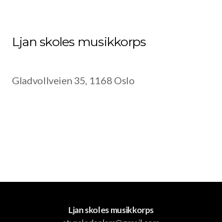
Korpstur
Tusenfrydstevnet
Ljan skoles musikkorps
Høstseminar
Julemarked
Gladvollveien 35, 1168 Oslo
Instrumenter
Klarinett
Baryton
Kornett
Saksofon
Ljan skoles musikkorps
Slagverk