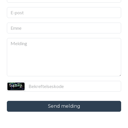
Tidligere styreledere
Samspill
Individuell opplæring
Aktiviteter
Konserter
Send melding
Høstkonsert
Loppemarked