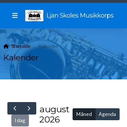
Ljan Skoles Musikkorps
Startside
Kalender
Vil du spille med oss?
Kalender
Vedtekter
Uniformsreglement
Historie
Begynnelsen
august
Måned
Agenda
Sommerturer gjennom tidene
2026
I dag
Tidligere dirigenter