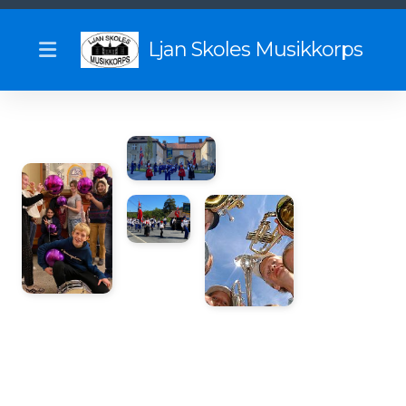
Ljan Skoles Musikkorps
Vil du spille med oss?
Vedtekter
Uniformsreglement
Historie
Begynnelsen
Sommerturer gjennom tidene
Tidligere dirigenter