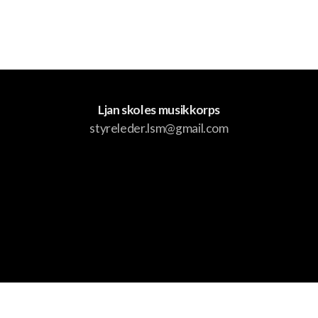
Korpstur
Tusenfrydstevnet
Høstseminar
Ljan skoles musikkorps
Julemarked
styreleder.lsm@gmail.com
Instrumenter
Klarinett
Baryton
Kornett
Saksofon
Driftes av Styreportalen AS
Slagverk