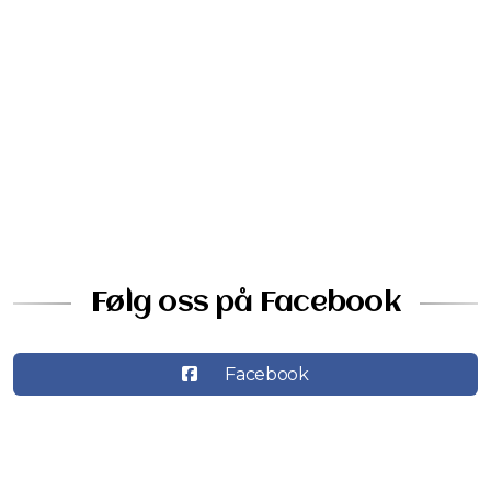
Tidligere styreledere
Samspill
Individuell opplæring
Følg oss på Facebook
Aktiviteter
Facebook
Konserter
Høstkonsert
Loppemarked